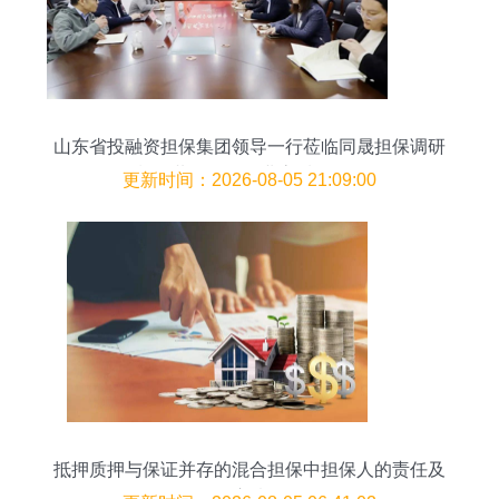
山东省投融资担保集团领导一行莅临同晟担保调研
指导 共促担保行业高质量发展
更新时间：2026-08-05 21:09:00
抵押质押与保证并存的混合担保中担保人的责任及
免责情形