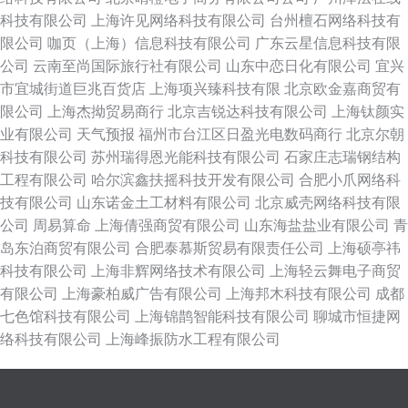
科技有限公司
上海许见网络科技有限公司
台州檀石网络科技有
限公司
咖页（上海）信息科技有限公司
广东云星信息科技有限
公司
云南至尚国际旅行社有限公司
山东中恋日化有限公司
宜兴
市宜城街道巨兆百货店
上海项兴臻科技有限
北京欧金嘉商贸有
限公司
上海杰拗贸易商行
北京吉锐达科技有限公司
上海钛颜实
业有限公司
天气预报
福州市台江区日盈光电数码商行
北京尔朝
科技有限公司
苏州瑞得恩光能科技有限公司
石家庄志瑞钢结构
工程有限公司
哈尔滨鑫扶摇科技开发有限公司
合肥小爪网络科
技有限公司
山东诺金土工材料有限公司
北京威壳网络科技有限
公司
周易算命
上海倩强商贸有限公司
山东海盐盐业有限公司
青
岛东泊商贸有限公司
合肥泰慕斯贸易有限责任公司
上海硕亭祎
科技有限公司
上海非辉网络技术有限公司
上海轻云舞电子商贸
有限公司
上海豪柏威广告有限公司
上海邦木科技有限公司
成都
七色馆科技有限公司
上海锦鹊智能科技有限公司
聊城市恒捷网
络科技有限公司
上海峰振防水工程有限公司