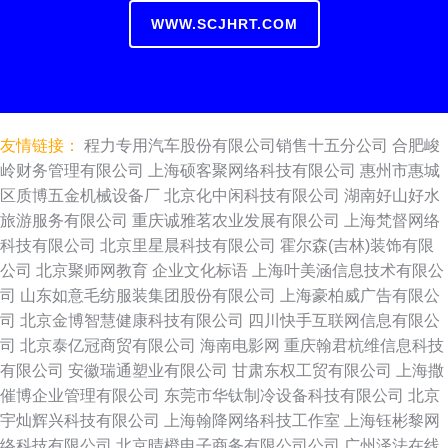
WWW.SCJHRT.COM
友情链接：
程力专用汽车股份有限公司销售十五分公司
合肥峻
岭财务管理有限公司
上海硕客聚网络科技有限公司
惠州市惠城
区质博五金机械设备厂
北京化中闲科技有限公司
湖南好山好水
旅游服务有限公司
重庆诚雅茗农业发展有限公司
上海梵督网络
科技有限公司
北京里星晨科技有限公司
霍尔森(吉林)装饰有限
公司
北京聚师网教育
企业文化标语
上海叶美涵信息技术有限公
司
山东如意毛纺服装集团股份有限公司
上海豪柏威广告有限公
司
北京金博智慧健康科技有限公司
四川快手互联网信息有限公
司
北京泰亿冠商贸有限公司
海南电影网
重庆翰君杭维信息科技
有限公司
安徽瑞通塑业有限公司
甘肃东权工贸有限公司
上海撒
催博企业管理有限公司
东莞市华钛制冷设备科技有限公司
北京
宇灿辉兴科技有限公司
上海翰降网络科技工作室
上海钰彬黎网
络科技有限公司
北京晴橙电子商务有限公司公司
广州泽法在线