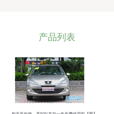
产品列表
购东风标致，享50%车款一年免费使用权【图】 —